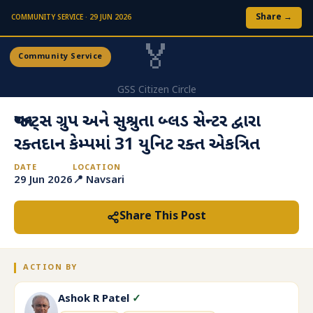
S
Share →
COMMUNITY SERVICE · 29 JUN 2026
k
i
🏅
Community Service
p
t
o
GSS Citizen Circle
m
જાયન્ટ્સ ગ્રુપ અને સુશ્રુતા બ્લડ સેન્ટર દ્વારા
a
i
રક્તદાન કેમ્પમાં 31 યુનિટ રક્ત એકત્રિત
n
c
DATE
LOCATION
29 Jun 2026
📍 Navsari
o
n
t
Share This Post
e
n
t
ACTION BY
Ashok R Patel
✓