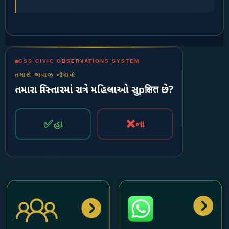
GSS CIVIC OBSERVATIONS SYSTEM
તમારો અવાઝ નોંધાવો
તમારા વિસ્તારમાં રાત્રે મહિલાઓ સુрक्षित છે?
✅
❌
હા
ના