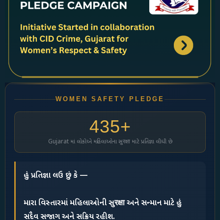
WOMEN SAFETY PLEDGE
435+
Gujarat માં લોકોએ મહિલાઓના સુरक्षा માટે પ્રતિજ્ઞા લીધી છે
હું પ્રતિજ્ઞા લઉ છું કે —
મારા વિસ્તારમાં મહિલાઓની સુरक्षा અને સન્માન માટે હું
સદૈવ સજાગ અને સક્રિય રહીશ.