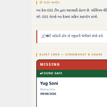
📋 GSS અપડેટ
આ કેસ GSS ટીમ દ્વારા ચકાસણી હેઠળ છે. સોશિયલ મીડિય
છો. GSS નેટવર્ક આ કેસમાં સક્રિય સહયોગ કરશે.
⚠️
જો કોઈ માહિતી હોય તો નજીકની પોલીસને સંપર્ક કરો.
ALERT CARD — SCREENSHOT & SHARE
MISSING
FOUND SAFE
Yug Soni
Missing Since
09/06/2026