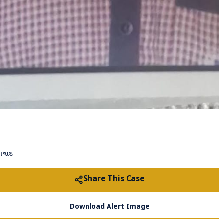
ાવાદ
Share This Case
Download Alert Image