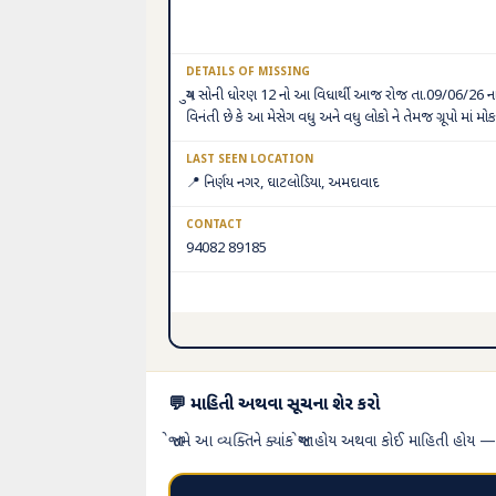
DETAILS OF MISSING
યુગ સોની ધોરણ 12 નો આ વિધાર્થી આજ રોજ તા.09/06/26 ના ર
વિનંતી છે કે આ મેસેગ વધુ અને વધુ લોકો ને તેમજ ગ્રૂપો મા
LAST SEEN LOCATION
📍 નિર્ણય નગર, ઘાટલોડિયા, અમદાવાદ
CONTACT
94082 89185
💬 માહિતી અથવા સૂચના શેર કરો
જો તમે આ વ્યક્તિને ક્યાંક જોયા હોય અથવા કોઈ માહિતી હોય