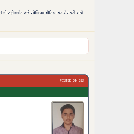
d નો સ્ક્રીનશોટ લઈ સોશિયલ મીડિયા પર શેર કરી શકો
POSTED ON GSS