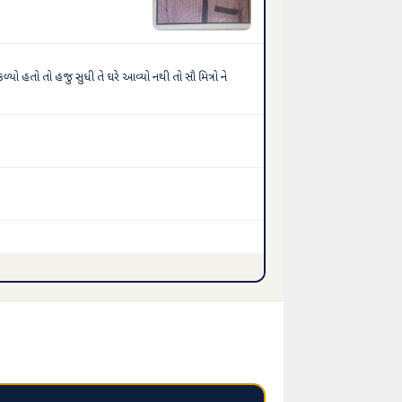
ો હતો તો હજુ સુધી તે ઘરે આવ્યો નથી તો સૌ મિત્રો ને