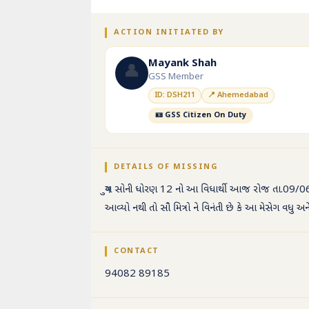
ACTION INITIATED BY
Mayank Shah
👤
GSS Member
ID: DSH211
📍 Ahemedabad
🪪 GSS Citizen On Duty
DETAILS OF MISSING
યુગ સોની ધોરણ 12 નો આ વિધાર્થી આજ રોજ તા.09/06/2
આવ્યો નથી તો સૌ મિત્રો ને વિનંતી છે કે આ મેસેગ વધુ
CONTACT
94082 89185