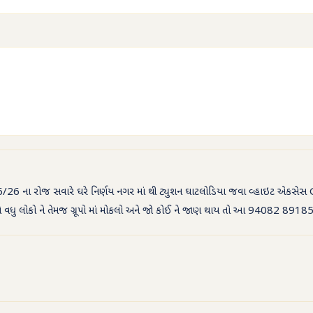
6 ના રોજ સવારે ઘરે નિર્ણય નગર માં થી ટ્યુશન ઘાટલોડિયા જવા વ્હાઇટ એકસેસ G
 અને વધુ લોકો ને તેમજ ગ્રૂપો માં મોકલો અને જો કોઈ ને જાણ થાય તો આ 94082 89185