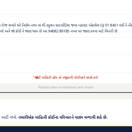
ોજ સવારે ઘરે નિર્ણય નગર માં થી ટ્યુશન ઘાટલોડિયા જવા વ્હાઇટ એકસેસ GJ 01 8431 લઈ ને નીકળ્ય
ં મોકલો અને જો કોઈ ને જાણ થાય તો આ 94082 89185 નંબર પર જાણ કરવા માટે વિનંતી છે.
જો કોઈ માહિતી હોય તો નજીકની પોલીસને સંપર્ક કરો
Please take screenshot and share
 — અહીં લખો.
તમારી એક માહિતી કોઈના પરિવારને પાછા મળાવી શકે છે.