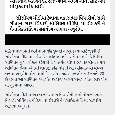
મહિલા સલામતી અને સામાજિક દુષણો નાબૂદ કરવા માટે જરૂરી છે
સોસીયલ મીડિયામાં વૈચારિક ક્રાંતિ લાવવી. અને આ માટે જે વિવિધ
અભિયાન નું આયોજન કરેલ છે તે અંતર્ગત શ્રીમદ ભગવદ્ ગીતા પ્રચાર
અભિયાન ગ્રેનસ એપથી ચાલશે. દરેક લોકોને આ અભિયાન માં મેમ્બર
બનવા અનુરોધ. એપ માંથી મેમ્બરશિપ કાર્ડ ડાઉનલોડ થઇ શકશે. 20
દિવસના આ અભિયાન અંતર્ગત દર રોજ અલગ અલગ ગીતા સાર એપ
માં મુકવામાં આવશે.
સોસીયલ મીડીયા ફેલાતા નકારાત્મક વિચારોની સામે ગીતાના સારા
વિચારો સોસિયલ મીડિયા માં શેર કરી ને વૈચારિક ક્રાંતિ માં સહયોગ
આપવા અનુરોધ.