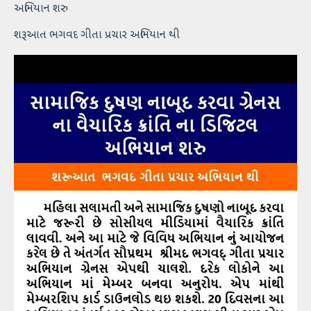
અભિયાન શરુ
શરૂઆત ભગવદ ગીતા પ્રચાર અભિયાન થી