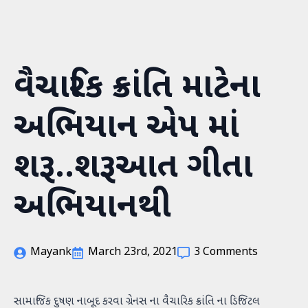
S
k
i
p
વૈચારિક ક્રાંતિ માટેના
t
o
m
અભિયાન એપ માં
a
i
n
શરૂ..શરૂઆત ગીતા
c
o
અભિયાનથી
n
t
e
n
Mayank
March 23rd, 2021
3 Comments
t
સામાજિક દુષણ નાબૂદ કરવા ગ્રેનસ ના વૈચારિક ક્રાંતિ ના ડિજિટલ