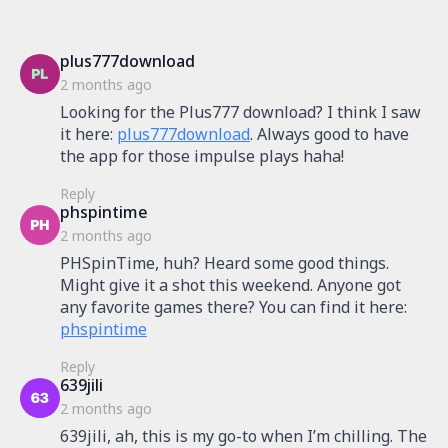
s
plus777download
a
2 months ago
y
Looking for the Plus777 download? I think I saw
s
it here:
plus777download
. Always good to have
:
the app for those impulse plays haha!
Reply
s
phspintime
a
2 months ago
y
PHSpinTime, huh? Heard some good things.
s
Might give it a shot this weekend. Anyone got
:
any favorite games there? You can find it here:
phspintime
Reply
s
639jili
a
2 months ago
y
639jili, ah, this is my go-to when I’m chilling. The
s